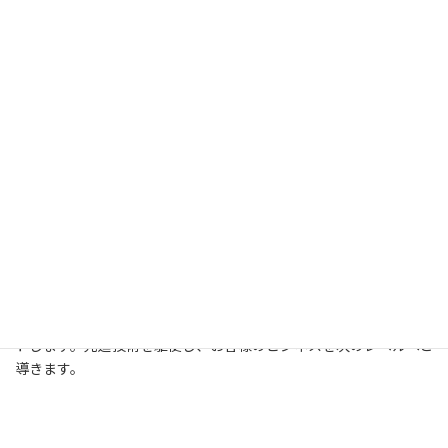
03
新システムの導入も容易
技術の進化は止まりません。システムクリエイトは最新のテク
ノロジーを取り入れ、お客様に最適な新システムの導入をサポー
トします。先進技術を駆使し、お客様のビジネスを次のレベルへと
導きます。